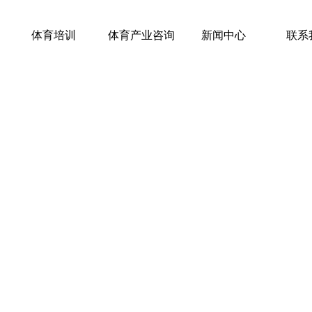
体育培训
体育产业咨询
新闻中心
联系